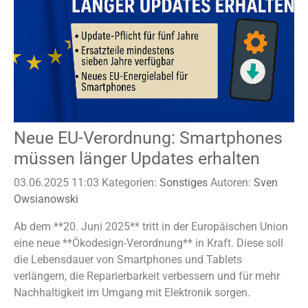
Neue EU-Verordnung: Smartphones
müssen länger Updates erhalten
03.06.2025 11:03
Kategorien:
Sonstiges
Autoren:
Sven
Owsianowski
Ab dem **20. Juni 2025** tritt in der Europäischen Union
eine neue **Ökodesign-Verordnung** in Kraft. Diese soll
die Lebensdauer von Smartphones und Tablets
verlängern, die Reparierbarkeit verbessern und für mehr
Nachhaltigkeit im Umgang mit Elektronik sorgen.