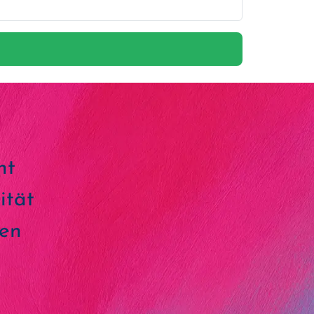
ht
ität
den