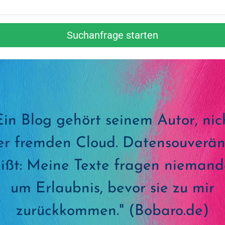
Suchanfrage starten
Ein Blog gehört seinem Autor, nic
er fremden Cloud. Datensouverän
ißt: Meine Texte fragen nieman
um Erlaubnis, bevor sie zu mir
zurückkommen." (Bobaro.de)