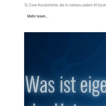
🚀 Zwei Kurzbefehle, die in nahezu jedem KI-Syst
Mehr lesen...