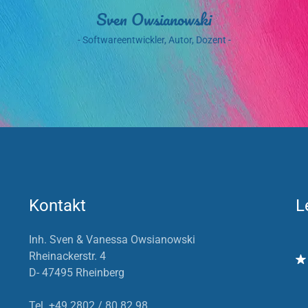
Sven Owsianowski
- Softwareentwickler, Autor, Dozent -
Kontakt
L
Inh. Sven & Vanessa Owsianowski
Rheinackerstr. 4
D- 47495 Rheinberg
Tel. +49 2802 / 80 82 98