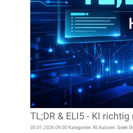
TL;DR & ELI5 - KI richtig
05.01.2026 09:00
Kategorien:
KI
Autoren:
Sven O