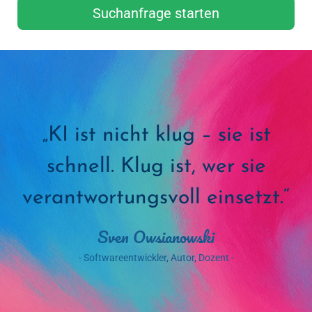
Suchanfrage starten
„KI ist nicht klug – sie ist
schnell. Klug ist, wer sie
verantwortungsvoll einsetzt.“
Sven Owsianowski
- Softwareentwickler, Autor, Dozent -