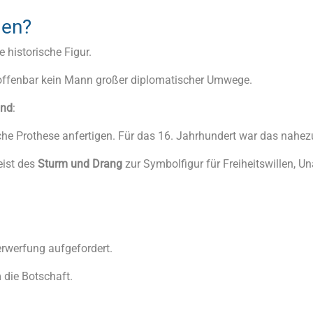
gen?
 historische Figur.
nd offenbar kein Mann großer diplomatischer Umwege.
and
:
che Prothese anfertigen. Für das 16. Jahrhundert war das nahez
eist des
Sturm und Drang
zur Symbolfigur für Freiheitswillen, U
erwerfung aufgefordert.
 die Botschaft.