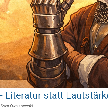
 Literatur statt Lautstärk
:
Sven Owsianowski