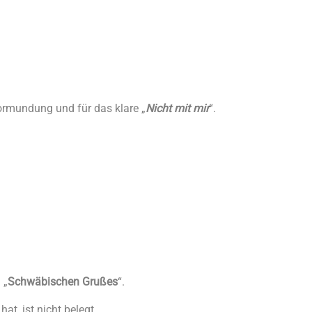
ormundung und für das klare „
Nicht mit mir
“.
 „
Schwäbischen Grußes
“.
at, ist nicht belegt.